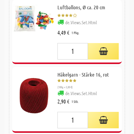
Luftballons, Ø ca. 20 cm
de.Views.Set.Html
4,49 €
1 Pkg.
Häkelgarn - Stärke 16, rot
(100g = 5,80 €)
de.Views.Set.Html
2,90 €
1 Stk.