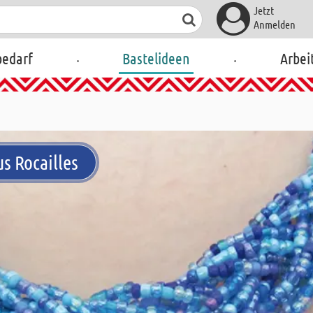
Jetzt
Anmelden
.
.
bedarf
Bastelideen
Arbei
s Rocailles