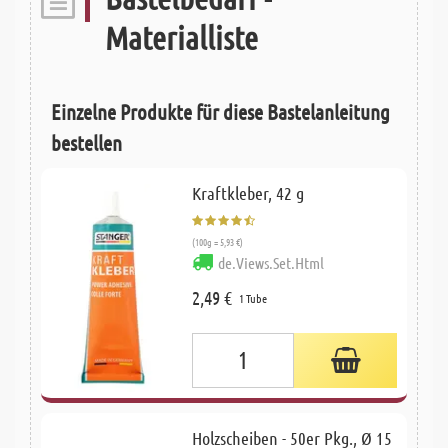
Materialliste
Einzelne Produkte für diese Bastelanleitung
bestellen
Kraftkleber, 42 g
(100g = 5,93 €)
de.Views.Set.Html
2,49 €
1 Tube
Holzscheiben - 50er Pkg., Ø 15