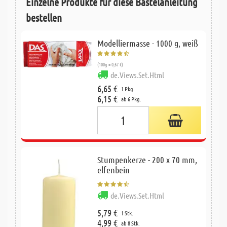
Einzelne Produkte für diese Bastelanleitung
bestellen
Modelliermasse - 1000 g, weiß
(100g = 0,67 €)
de.Views.Set.Html
6,65 €
1 Pkg.
6,15 €
ab 6 Pkg.
Stumpenkerze - 200 x 70 mm,
elfenbein
de.Views.Set.Html
5,79 €
1 Stk.
4,99 €
ab 8 Stk.