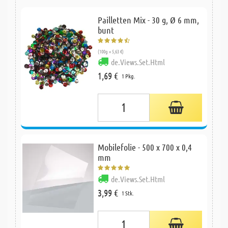
Pailletten Mix - 30 g, Ø 6 mm,
bunt
(100g = 5,63 €)
de.Views.Set.Html
1,69 €
1 Pkg.
Mobilefolie - 500 x 700 x 0,4
mm
de.Views.Set.Html
3,99 €
1 Stk.