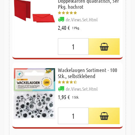
Doppelkarten quadratisch, 5er
Pkg. hochrot
de.Views.Set.Html
2,40 €
1 Pkg.
Wackelaugen Sortiment - 100
Stk., selbstklebend
de.Views.Set.Html
1,95 €
1 Stk.