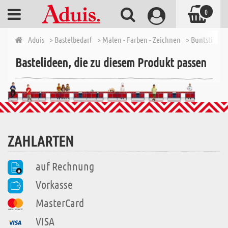
0
Aduis
> Bastelbedarf
> Malen - Farben - Zeichnen
> Buntstifte, 
Bastelideen, die zu diesem Produkt passen
ZAHLARTEN
auf Rechnung
Vorkasse
MasterCard
VISA