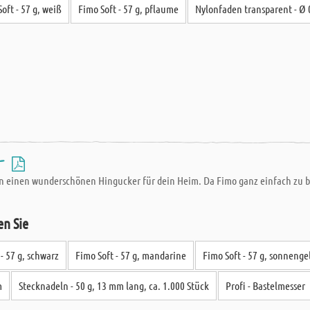
oft - 57 g, weiß
Fimo Soft - 57 g, pflaume
Nylonfaden transparent - Ø 
 -
n einen wunderschönen Hingucker für dein Heim. Da Fimo ganz einfach zu be
en Sie
- 57 g, schwarz
Fimo Soft - 57 g, mandarine
Fimo Soft - 57 g, sonnenge
m
Stecknadeln - 50 g, 13 mm lang, ca. 1.000 Stück
Profi - Bastelmesser