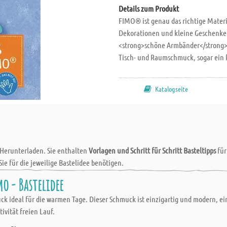
Details zum Produkt
FIMO® ist genau das richtige Mater
Dekorationen und kleine Geschenke.<
<strong>schöne Armbänder</strong> 
Tisch- und Raumschmuck, sogar ein 
dabei. Mit <strong>vielen bebildert
Originalgröße. Kreativ-Softcover, 32
Katalogseite
Einsteckhülle.
 Herunterladen. Sie enthalten
Vorlagen und Schritt für Schritt Basteltipps
fü
Sie für die jeweilige Bastelidee benötigen.
 - Bastelidee
k ideal für die warmen Tage. Dieser Schmuck ist einzigartig und modern, ein
ivität freien Lauf.