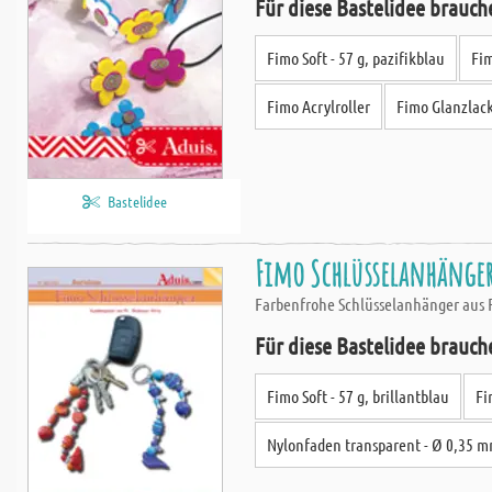
Für diese Bastelidee brauch
Fimo Soft - 57 g, pazifikblau
Fim
Fimo Acrylroller
Fimo Glanzlack
Bastelidee
Fimo Schlüsselanhänge
Farbenfrohe Schlüsselanhänger aus F
Für diese Bastelidee brauch
Fimo Soft - 57 g, brillantblau
Fi
Nylonfaden transparent - Ø 0,35 m