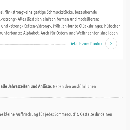
ial für <strong>einzigartige Schmuckstücke, bezaubernde
/strong> Alles lässt sich einfach formen und modellieren:
und <strong>Ketten</strong>, fröhlich-bunte Glücksbringer, hübscher
kunterbuntes Alphabet. Auch für Ostern und Weihnachten sind Ideen
en Anleitungen</strong> und <strong>Vorlagen</strong> in
Details zum Produkt
 Seiten, 17 x 22 cm, Umschlagklappen, perforierter Vorlagenbogen,
r
alle Jahreszeiten und Anlässe
. Neben den ausführlichen
e kleine Auffrischung für jedes Sommeroutfit. Gestalte dir deinen