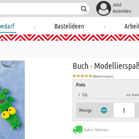
Jetzt
Anmelden
.
.
bedarf
Bastelideen
Arbei
Buch - Modellierspa
(Bewertungen)
Preis
1
Stk.
ink. MwSt
Menge
Sofort lieferbar