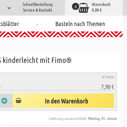
Schnellbestellung
Warenkorb
0
Service & Kontakt
0,00 €
.
tsblätter
Basteln nach Themen
ß kinderleicht mit Fimo®
N° 410336
7,90 €
.
In den Warenkorb
Lieferung voraussichtlich:
Montag, 01. Januar