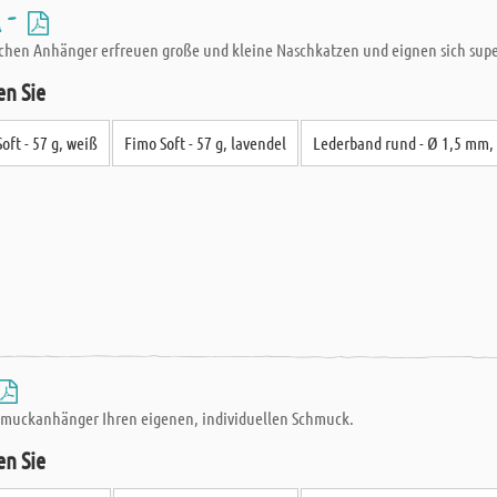
 -
chen Anhänger erfreuen große und kleine Naschkatzen und eignen sich super
en Sie
oft - 57 g, weiß
Fimo Soft - 57 g, lavendel
Lederband rund - Ø 1,5 mm,
chmuckanhänger Ihren eigenen, individuellen Schmuck.
en Sie