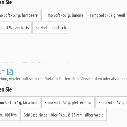
en Sie
o Soft - 57 g, himbeere
Fimo Soft - 57 g, limone
Fimo Soft - 57 g, weiß
, auf Wasserbasis
Falzbein, elastisch
r -
imo, verziert mit schicken Metallic Perlen. Zum Verschenken oder als peppig
en Sie
mo Soft - 57 g, kirschrot
Fimo Soft - 57 g, pfefferminz
Fimo Soft - 57 g,
m, 100 lfm
Schlüsselringe - 10er Pkg., Ø 25 mm, silberfarbig