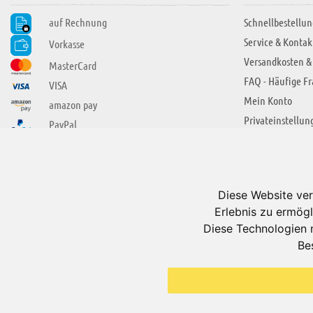
auf Rechnung
Schnellbestellun
Service & Kontak
Vorkasse
Versandkosten &
MasterCard
FAQ - Häufige F
VISA
Mein Konto
amazon pay
Privateinstellun
PayPal
SIE FINDEN UNS AUCH BEI
ÜBER ADUIS
Wir über uns
Diese Website ver
Jobs
Erlebnis zu ermögl
Impressum
Diese Technologien 
Be
AGB
Datenschutzerkl