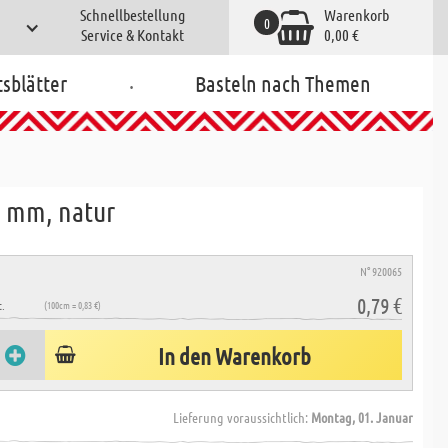
Schnellbestellung
Warenkorb
0
Service & Kontakt
0,00 €
.
tsblätter
Basteln nach Themen
2 mm, natur
N° 920065
0,79 €
.
(100cm = 0,83 €)
In den Warenkorb
Lieferung voraussichtlich:
Montag, 01. Januar