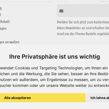
g
t
 Rabatt
Melden Sie sich jetzt zum kostenlos
Aduis Newsletter an und erhalten S
ragen
rund um das Thema Basteln regelmäß
gen verwalten
KREATIV ZONE
Ihre Privatsphäre ist uns wichtig
Aktuelles Video
wendet Cookies und Targeting Technologien, um Ihnen ein 
Alle Videos
ichen und die Werbung, die Sie sehen, besser an Ihre Bedü
Bastelideen
nutzen wir außerdem, um Ergebnisse zu messen, um zu ver
sucher kommen oder um unsere Website weiter zu entwicke
Arbeitsblätter
ärung
Alle akzeptieren
Ich lehne a
© Aduis 1996 - 2026