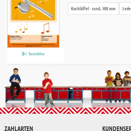
Kochlöffel - rund, 300 mm
Lede
Bastelidee
ZAHLARTEN
KUNDENSER