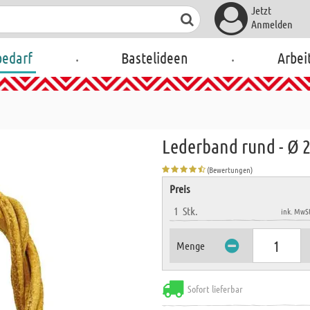
Jetzt
Anmelden
.
.
bedarf
Bastelideen
Arbei
Lederband rund - Ø 
(Bewertungen)
Preis
1
Stk.
ink. MwSt
Menge
Sofort lieferbar