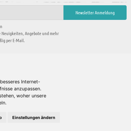
en
ie Neuigkeiten, Angebote und mehr
ig per E-Mail.
WIR BEFINDEN UNS IN
besseres Internet-
rfnisse anzupassen.
Es gibt uns auch in
stehen, woher unsere
ln.
b
Einstellungen ändern