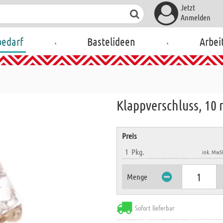
Jetzt
Anmelden
.
.
bedarf
Bastelideen
Arbei
Klappverschluss, 10 
Preis
1
Pkg.
ink. MwSt
Menge
Sofort lieferbar