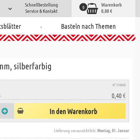
Schnellbestellung
Warenkorb
0
Service & Kontakt
0,00 €
.
tsblätter
Basteln nach Themen
mm, silberfarbig
N° 310868
0,40 €
.
In den Warenkorb
Lieferung voraussichtlich:
Montag, 01. Januar