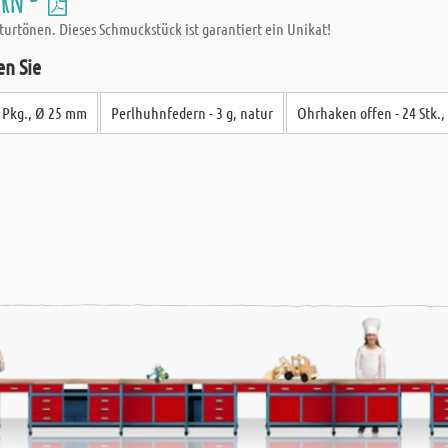
ern -
turtönen. Dieses Schmuckstück ist garantiert ein Unikat!
en Sie
r Pkg., Ø 25 mm
Perlhuhnfedern - 3 g, natur
Ohrhaken offen - 24 Stk., 