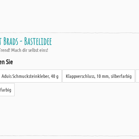
Brads - Bastelidee
rend! Mach dir selbst eins!
en Sie
Aduis Schmucksteinkleber, 40 g
Klappverschluss, 10 mm, silberfarbig
rfarbig