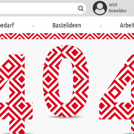
Jetzt
Anmelden
.
.
bedarf
Bastelideen
Arbei