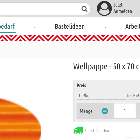
Jetzt
Anmelden
.
.
bedarf
Bastelideen
Arbei
Wellpappe - 50 x 70 
Preis
1
Pkg.
ink. MwSt
Menge
Sofort lieferbar