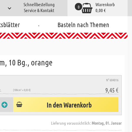
Schnellbestellung
Warenkorb
0
Service & Kontakt
0,00 €
.
tsblätter
Basteln nach Themen
cm, 10 Bg., orange
N° 604016
9,45 €
.
(100cm² = 0,03 €)
In den Warenkorb
Lieferung voraussichtlich:
Montag, 01. Januar