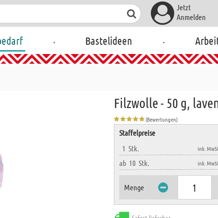
Jetzt
Anmelden
.
.
bedarf
Bastelideen
Arbei
Filzwolle - 50 g, lave
(Bewertungen)
Staffelpreise
1
Stk.
ink. MwSt
ab
10
Stk.
ink. MwSt
Menge
Sofort lieferbar