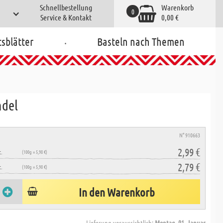
Schnellbestellung
Warenkorb
0
Service & Kontakt
0,00 €
.
tsblätter
Basteln nach Themen
ndel
N° 910663
2,99 €
.
(100g = 5,98 €)
2,79 €
.
(100g = 5,98 €)
In den Warenkorb
Lieferung voraussichtlich:
Montag, 01. Januar