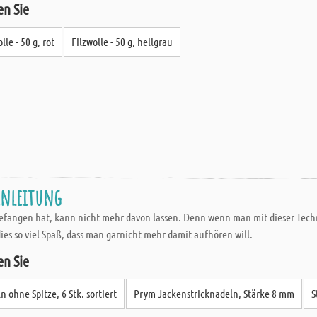
en Sie
lle - 50 g, rot
Filzwolle - 50 g, hellgrau
lanleitung
efangen hat, kann nicht mehr davon lassen. Denn wenn man mit dieser Tech
es so viel Spaß, dass man garnicht mehr damit aufhören will.
en Sie
n ohne Spitze, 6 Stk. sortiert
Prym Jackenstricknadeln, Stärke 8 mm
S