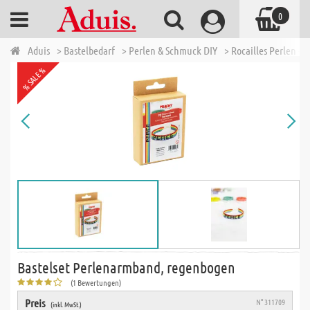
0
Aduis
> Bastelbedarf
> Perlen & Schmuck DIY
> Rocailles Perlen - 
% SALE %
Bastelset Perlenarmband, regenbogen
(1 Bewertungen)
Preis
N° 311709
(inkl. MwSt.)