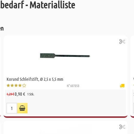
bedarf - Materialliste
en
Korund Schleifstift, Ø 2,5 x 5,5 mm
N° 607058
0,90 €
1,29 €
1 Stk.