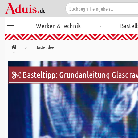
.
Werken & Technik
Bastel
Bastelideen
Basteltipp: Grundanleitung Glasgra