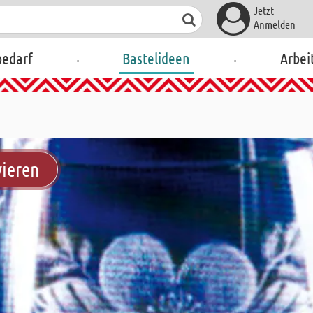
Jetzt
Anmelden
.
.
bedarf
Bastelideen
Arbei
vieren