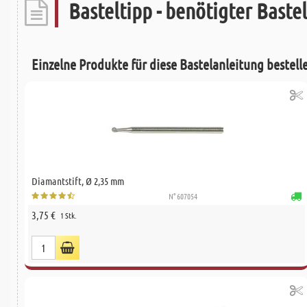
Basteltipp - benötigter Bastel
Einzelne Produkte für diese Bastelanleitung bestell
Diamantstift, Ø 2,35 mm
N° 607054
3,75 €
1 Stk.