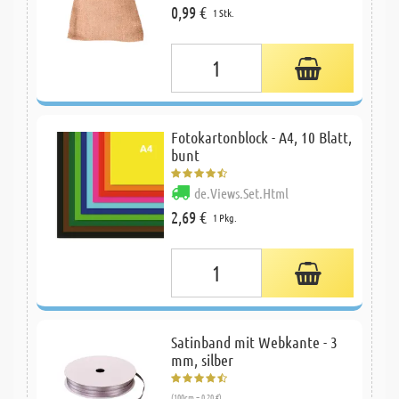
0,99 €
1 Stk.
Fotokartonblock - A4, 10 Blatt,
bunt
de.Views.Set.Html
2,69 €
1 Pkg.
Satinband mit Webkante - 3
mm, silber
(100cm = 0,20 €)