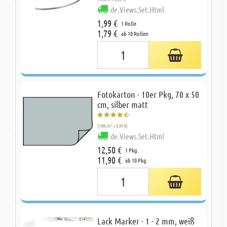
de.Views.Set.Html
1,99 €
1 Rolle
1,79 €
ab 10 Rollen
Fotokarton - 10er Pkg, 70 x 50
cm, silber matt
(100cm² = 0,04 €)
de.Views.Set.Html
12,50 €
1 Pkg.
11,90 €
ab 10 Pkg.
Lack Marker - 1 - 2 mm, weiß