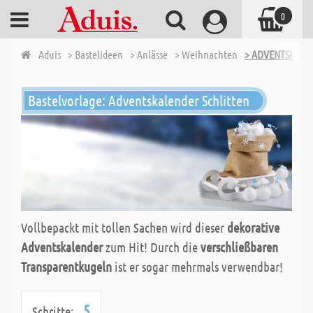
0
Aduis
> Bastelideen
> Anlässe
> Weihnachten
> ADVENTSKALE
Bastelvorlage: Adventskalender Schlitten
Vollbepackt mit tollen Sachen wird dieser
dekorative
Adventskalender
zum Hit! Durch die
verschließbaren
Transparentkugeln
ist er sogar mehrmals verwendbar!
5
Schritte: