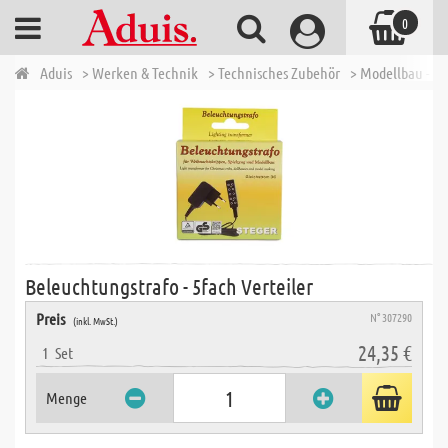
0
Aduis
> Werken & Technik
> Technisches Zubehör
> Modellbau - W
Beleuchtungstrafo - 5fach Verteiler
Preis
N° 307290
(inkl. MwSt.)
24,35 €
1
Set
Menge