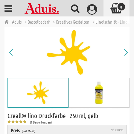
0
Aduis
> Bastelbedarf
> Kreatives Gestalten
> Linolschnitt - Linoldr
Creall®-lino Druckfarbe - 250 ml, gelb
(1 Bewertungen)
Preis
N° 350496
(inkl. MwSt.)