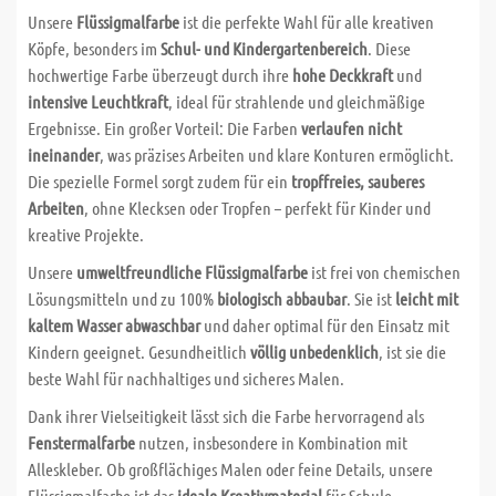
Unsere
Flüssigmalfarbe
ist die perfekte Wahl für alle kreativen
Köpfe, besonders im
Schul- und Kindergartenbereich
. Diese
hochwertige Farbe überzeugt durch ihre
hohe Deckkraft
und
intensive Leuchtkraft
, ideal für strahlende und gleichmäßige
Ergebnisse. Ein großer Vorteil: Die Farben
verlaufen nicht
ineinander
, was präzises Arbeiten und klare Konturen ermöglicht.
Die spezielle Formel sorgt zudem für ein
tropffreies, sauberes
Arbeiten
, ohne Klecksen oder Tropfen – perfekt für Kinder und
kreative Projekte.
Unsere
umweltfreundliche Flüssigmalfarbe
ist frei von chemischen
Lösungsmitteln und zu 100%
biologisch abbaubar
. Sie ist
leicht mit
kaltem Wasser abwaschbar
und daher optimal für den Einsatz mit
Kindern geeignet. Gesundheitlich
völlig unbedenklich
, ist sie die
beste Wahl für nachhaltiges und sicheres Malen.
Dank ihrer Vielseitigkeit lässt sich die Farbe hervorragend als
Fenstermalfarbe
nutzen, insbesondere in Kombination mit
Alleskleber. Ob großflächiges Malen oder feine Details, unsere
Flüssigmalfarbe ist das
ideale Kreativmaterial
für Schule,