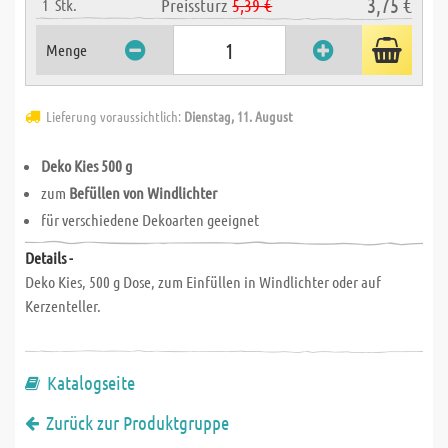
3,75 €
Preissturz
5,39 €
1
Stk.
Menge
Lieferung voraussichtlich:
Dienstag, 11. August
Deko Kies 500 g
zum
Befüllen von Windlichter
für verschiedene Dekoarten geeignet
Details -
Deko Kies, 500 g Dose, zum Einfüllen in Windlichter oder auf
Kerzenteller.
Katalogseite
Zurück zur Produktgruppe