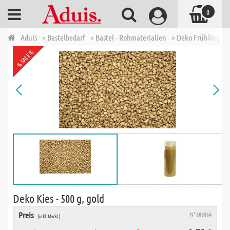
0
Aduis
> Bastelbedarf
> Bastel - Rohmaterialien
> Deko Frühling &
% SALE %
Deko Kies - 500 g, gold
Preis
N° 606864
(inkl. MwSt.)