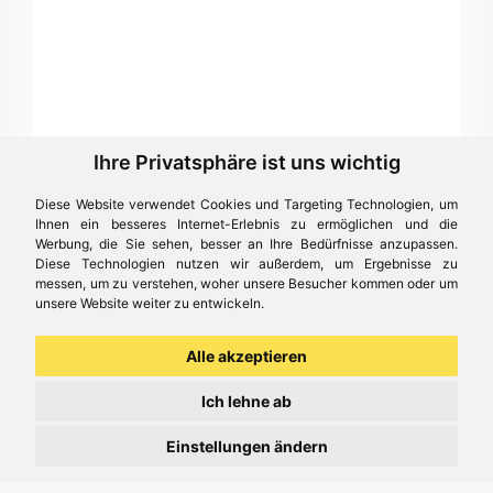
Ihre Privatsphäre ist uns wichtig
Bastelideen
Diese Website verwendet Cookies und Targeting Technologien, um
Hier sind einige
kreative Ideen
mit
Glitzer
, weitere Ideen
Ihnen ein besseres Internet-Erlebnis zu ermöglichen und die
finden Sie unter
Bastelideen
.
Werbung, die Sie sehen, besser an Ihre Bedürfnisse anzupassen.
Diese Technologien nutzen wir außerdem, um Ergebnisse zu
messen, um zu verstehen, woher unsere Besucher kommen oder um
unsere Website weiter zu entwickeln.
Alle akzeptieren
Ich lehne ab
Einstellungen ändern