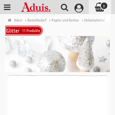
0
Aduis
> Bastelbedarf
> Papier und Karton
> Dekomaterial
> Gli
Glitter
11 Produkte