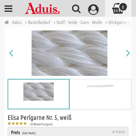
0
Aduis
> Bastelbedarf
> Stoff - Seide - Garn - Wolle
> Stickgarne & N
Elisa Perlgarne Nr. 5, weiß
(4 Bewertungen)
Preis
N° 910192
(inkl. MwSt.)