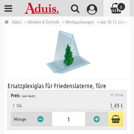
0
Aduis
> Werken & Technik
> Werkpackungen
> von 10-15 Jahren
Ersatzplexiglas für Friedenslaterne, Türe
Preis
N° 703168
(inkl. MwSt.)
1,49 €
1
Stk.
Menge