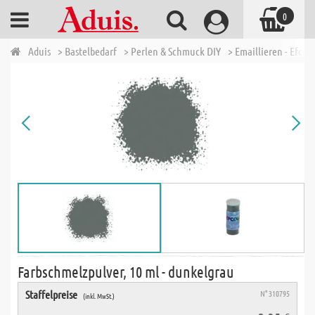
0
Aduis
> Bastelbedarf
> Perlen & Schmuck DIY
> Emaillieren - Efcolo
Farbschmelzpulver, 10 ml - dunkelgrau
Staffelpreise
N° 310795
(inkl. MwSt.)