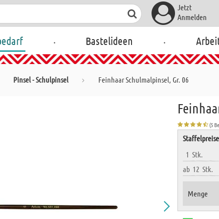
Jetzt
Anmelden
.
.
bedarf
Bastelideen
Arbei
Pinsel - Schulpinsel
Feinhaar Schulmalpinsel, Gr. 06
Feinhaar
(5 B
Staffelpreis
1
Stk.
ab
12
Stk.
Menge