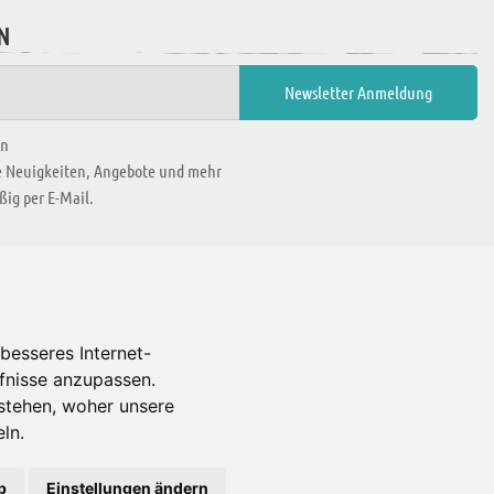
N
en
ie Neuigkeiten, Angebote und mehr
ig per E-Mail.
WIR BEFINDEN UNS IN
besseres Internet-
rfnisse anzupassen.
Es gibt uns auch in
stehen, woher unsere
ln.
b
Einstellungen ändern