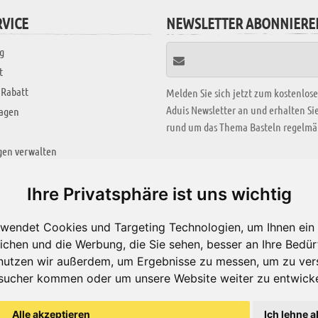
VICE
NEWSLETTER ABONNIERE
g
t
 Rabatt
Melden Sie sich jetzt zum kostenlos
Aduis Newsletter an und erhalten S
ragen
rund um das Thema Basteln regelmäß
gen verwalten
KREATIV ZONE
Ihre Privatsphäre ist uns wichtig
Aktuelles Video
wendet Cookies und Targeting Technologien, um Ihnen ein 
Alle Videos
ichen und die Werbung, die Sie sehen, besser an Ihre Bedü
Bastelideen
nutzen wir außerdem, um Ergebnisse zu messen, um zu ver
sucher kommen oder um unsere Website weiter zu entwicke
Arbeitsblätter
ärung
Alle akzeptieren
Ich lehne a