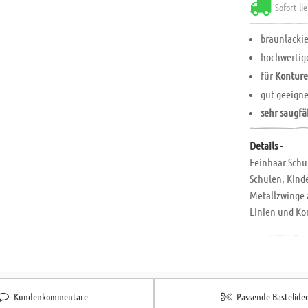
Sofort li
braunlackie
hochwertig
für
Konture
gut geeigne
sehr saugf
Details -
Feinhaar Schul
Schulen, Kinde
Metallzwinge 
Linien und Ko
Kundenkommentare
Passende Bastelide