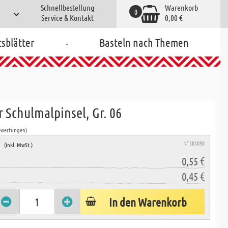
Schnellbestellung
Warenkorb
0
Service & Kontakt
0,00 €
.
tsblätter
Basteln nach Themen
 Schulmalpinsel, Gr. 06
ewertungen)
e
N° 501098
(inkl. MwSt.)
0,55 €
0,45 €
In den Warenkorb