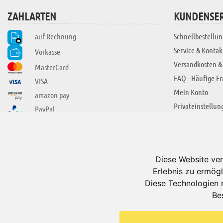
ZAHLARTEN
KUNDENSER
auf Rechnung
Schnellbestellun
Service & Kontak
Vorkasse
Versandkosten &
MasterCard
FAQ - Häufige F
VISA
Mein Konto
amazon pay
Privateinstellun
PayPal
SIE FINDEN UNS AUCH BEI
ÜBER ADUIS
Wir über uns
Diese Website ver
Jobs
Erlebnis zu ermögl
Impressum
Diese Technologien 
Be
AGB
Datenschutzerkl