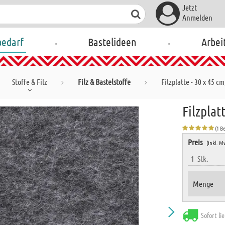
Jetzt
Anmelden
.
.
bedarf
Bastelideen
Arbei
Stoffe & Filz
Filz & Bastelstoffe
Filzplatte - 30 x 45 c
Filzplat
(1 B
Preis
(inkl. M
1
Stk.
Menge
Sofort li