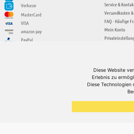
Service & Kontak
Vorkasse
Versandkosten &
MasterCard
FAQ - Häufige F
VISA
Mein Konto
amazon pay
Privateinstellun
PayPal
SIE FINDEN UNS AUCH BEI
ÜBER ADUIS
Wir über uns
Diese Website ver
Jobs
Erlebnis zu ermögl
Impressum
Diese Technologien 
Be
AGB
Datenschutzerkl