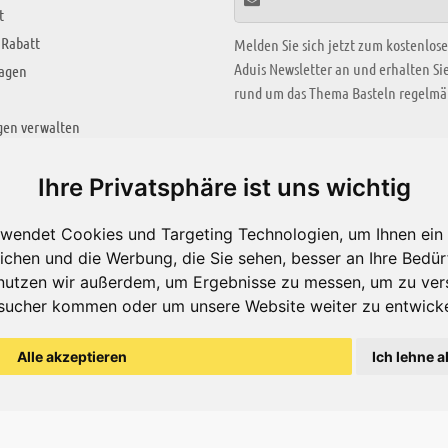
t
 Rabatt
Melden Sie sich jetzt zum kostenlos
Aduis Newsletter an und erhalten S
ragen
rund um das Thema Basteln regelmäß
gen verwalten
KREATIV ZONE
Ihre Privatsphäre ist uns wichtig
Aktuelles Video
wendet Cookies und Targeting Technologien, um Ihnen ein 
Alle Videos
ichen und die Werbung, die Sie sehen, besser an Ihre Bedü
Bastelideen
nutzen wir außerdem, um Ergebnisse zu messen, um zu ver
sucher kommen oder um unsere Website weiter zu entwicke
Arbeitsblätter
ärung
Alle akzeptieren
Ich lehne a
© Aduis 1996 - 2026