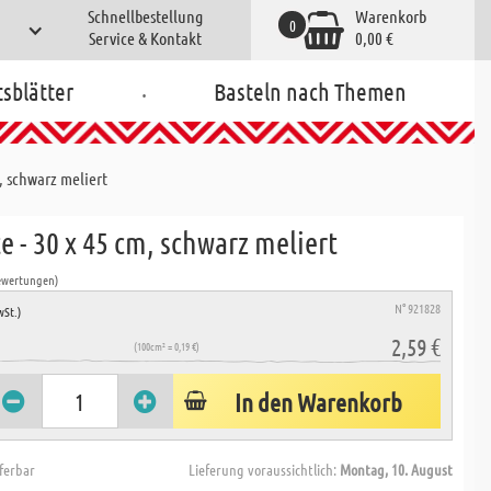
Schnellbestellung
Warenkorb
0
Service & Kontakt
0,00 €
.
tsblätter
Basteln nach Themen
m, schwarz meliert
te - 30 x 45 cm, schwarz meliert
ewertungen)
N° 921828
wSt.)
2,59 €
(100cm² = 0,19 €)
In den Warenkorb
eferbar
Lieferung voraussichtlich:
Montag, 10. August