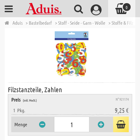
0
Aduis
> Bastelbedarf
> Stoff - Seide - Garn - Wolle
> Stoffe & Filz
> 
Filzstanzteile, Zahlen
Preis
N° 921174
(inkl. MwSt.)
9,25 €
1
Pkg.
Menge