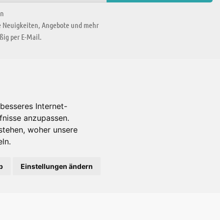
en
ie Neuigkeiten, Angebote und mehr
ig per E-Mail.
WIR BEFINDEN UNS IN
besseres Internet-
rfnisse anzupassen.
Es gibt uns auch in
stehen, woher unsere
ln.
b
Einstellungen ändern