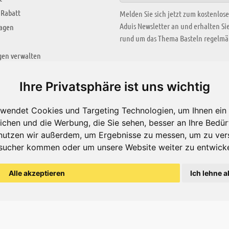
 Rabatt
Melden Sie sich jetzt zum kostenlos
Aduis Newsletter an und erhalten S
ragen
rund um das Thema Basteln regelmäß
gen verwalten
KREATIV ZONE
Ihre Privatsphäre ist uns wichtig
Aktuelles Video
wendet Cookies und Targeting Technologien, um Ihnen ein 
Alle Videos
ichen und die Werbung, die Sie sehen, besser an Ihre Bedü
Bastelideen
nutzen wir außerdem, um Ergebnisse zu messen, um zu ver
sucher kommen oder um unsere Website weiter zu entwicke
Arbeitsblätter
ärung
Alle akzeptieren
Ich lehne a
© Aduis 1996 - 2026