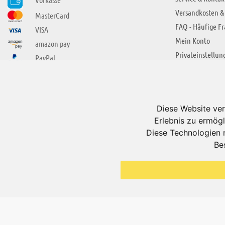
Versandkosten &
MasterCard
FAQ - Häufige F
VISA
Mein Konto
amazon pay
Privateinstellun
PayPal
SIE FINDEN UNS AUCH BEI
ÜBER ADUIS
Wir über uns
Diese Website ver
Jobs
Erlebnis zu ermögl
Impressum
Diese Technologien 
Be
AGB
Datenschutzerkl