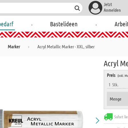
Jetzt
Anmelden
.
.
bedarf
Bastelideen
Arbei
Marker
Acryl Metallic Marker - XXL, silber
Acryl Me
Preis
(inkl. M
1
Stk.
Menge
Sofort li