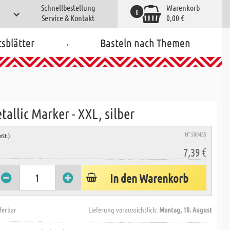
Schnellbestellung
Warenkorb
0
Service & Kontakt
0,00 €
.
tsblätter
Basteln nach Themen
tallic Marker - XXL, silber
N° 500435
wSt.)
7,39 €
In den Warenkorb
eferbar
Lieferung voraussichtlich:
Montag, 10. August