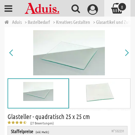
0
Aduis
> Bastelbedarf
> Kreatives Gestalten
> Glasartikel und Zubeh
Glasteller - quadratisch 25 x 25 cm
(27 Bewertungen)
Staffelpreise
N° 532231
(inkl. MwSt.)