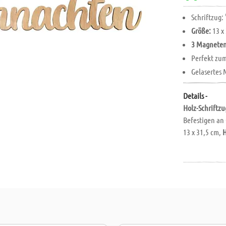
Schriftzug:
Größe:
13 x
3 Magnete
Perfekt zu
Gelasertes 
Details -
Holz-Schriftzu
Befestigen an 
13 x 31,5 cm,
H