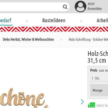
Jetzt
Anmelden
.
.
bedarf
Bastelideen
Arbei
Deko Herbst, Winter & Weihnachten
Holz-Schriftzug - Schöne W
Holz-Sc
31,5 cm
Preis
(inkl. M
1
Stk.
Menge
Sofort li