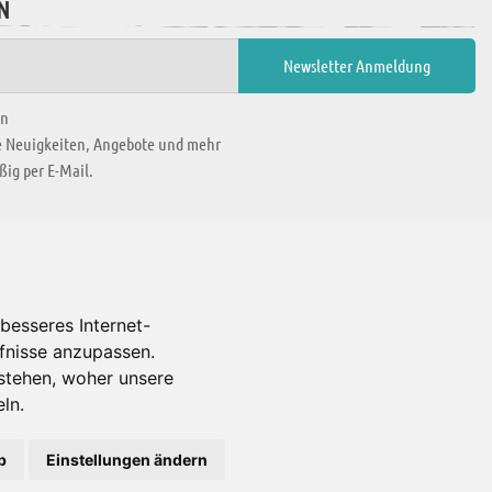
N
en
ie Neuigkeiten, Angebote und mehr
ig per E-Mail.
WIR BEFINDEN UNS IN
besseres Internet-
rfnisse anzupassen.
Es gibt uns auch in
stehen, woher unsere
ln.
b
Einstellungen ändern