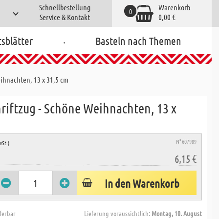
Schnellbestellung
Warenkorb
0
Service & Kontakt
0,00 €
.
tsblätter
Basteln nach Themen
eihnachten, 13 x 31,5 cm
hriftzug - Schöne Weihnachten, 13 x
N° 607989
wSt.)
6,15 €
In den Warenkorb
eferbar
Lieferung voraussichtlich:
Montag, 10. August