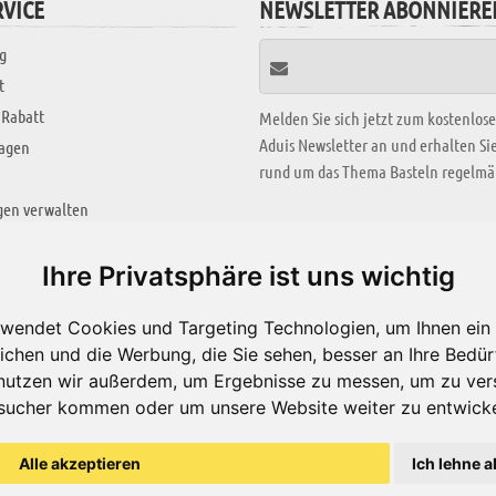
VICE
NEWSLETTER ABONNIERE
g
t
 Rabatt
Melden Sie sich jetzt zum kostenlos
Aduis Newsletter an und erhalten S
ragen
rund um das Thema Basteln regelmäß
gen verwalten
KREATIV ZONE
Ihre Privatsphäre ist uns wichtig
Aktuelles Video
wendet Cookies und Targeting Technologien, um Ihnen ein 
Alle Videos
ichen und die Werbung, die Sie sehen, besser an Ihre Bedü
Bastelideen
nutzen wir außerdem, um Ergebnisse zu messen, um zu ver
sucher kommen oder um unsere Website weiter zu entwicke
Arbeitsblätter
ärung
Alle akzeptieren
Ich lehne a
© Aduis 1996 - 2026