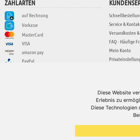
ZAHLARTEN
KUNDENSER
auf Rechnung
Schnellbestellun
Service & Kontak
Vorkasse
Versandkosten &
MasterCard
FAQ - Häufige F
VISA
Mein Konto
amazon pay
Privateinstellun
PayPal
SIE FINDEN UNS AUCH BEI
ÜBER ADUIS
Wir über uns
Diese Website ver
Jobs
Erlebnis zu ermögl
Impressum
Diese Technologien 
Be
AGB
Datenschutzerkl