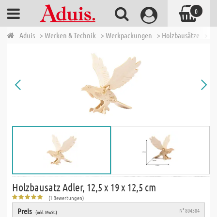
0
Aduis
> Werken & Technik
> Werkpackungen
> Holzbausätze
> Ho
Holzbausatz Adler, 12,5 x 19 x 12,5 cm
(1 Bewertungen)
Preis
N° 804384
(inkl. MwSt.)