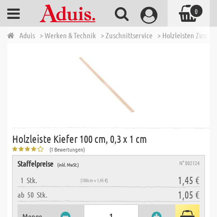
0
Aduis
> Werken & Technik
> Zuschnittservice
> Holzleisten Zuschn
Holzleiste Kiefer 100 cm, 0,3 x 1 cm
(1 Bewertungen)
Staffelpreise
N° 802124
(inkl. MwSt.)
1,45 €
1
Stk.
(100cm = 1,45 €)
1,05 €
ab
50
Stk.
Menge