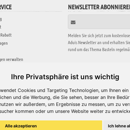
VICE
NEWSLETTER ABONNIERE
g
t
 Rabatt
Melden Sie sich jetzt zum kostenlos
Aduis Newsletter an und erhalten S
ragen
rund um das Thema Basteln regelmäß
gen verwalten
KREATIV ZONE
Ihre Privatsphäre ist uns wichtig
Aktuelles Video
wendet Cookies und Targeting Technologien, um Ihnen ein 
Alle Videos
ichen und die Werbung, die Sie sehen, besser an Ihre Bedü
Bastelideen
nutzen wir außerdem, um Ergebnisse zu messen, um zu ver
sucher kommen oder um unsere Website weiter zu entwicke
Arbeitsblätter
ärung
Alle akzeptieren
Ich lehne a