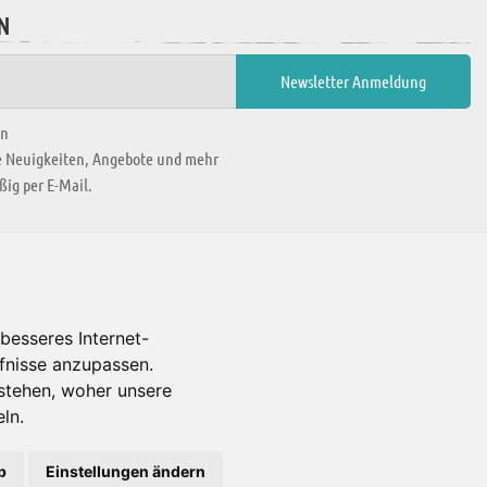
N
en
ie Neuigkeiten, Angebote und mehr
ig per E-Mail.
WIR BEFINDEN UNS IN
besseres Internet-
rfnisse anzupassen.
Es gibt uns auch in
stehen, woher unsere
ln.
b
Einstellungen ändern