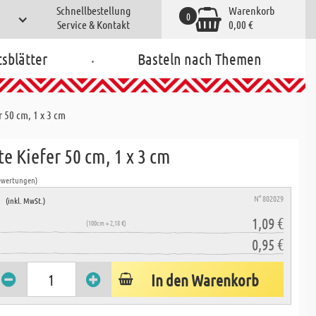
Schnellbestellung
Warenkorb
0
Service & Kontakt
0,00 €
.
tsblätter
Basteln nach Themen
r 50 cm, 1 x 3 cm
te Kiefer 50 cm, 1 x 3 cm
ewertungen)
e
N° 802029
(inkl. MwSt.)
1,09 €
(100cm = 2,18 €)
0,95 €
In den Warenkorb