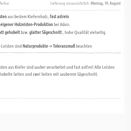
eferbar
Lieferung voraussichtlich:
Montag, 10. August
sten
aus bestem Kiefernholz,
fast astrein
n
eigener Holzeisten-Produktion
bei Aduis
att gehobelt
bzw.
glatter Sägeschnitt
, hohe Qualität vielseitig
-Leisten sind
Naturprodukte -> Toleranzmaß
beachten
sten aus Kiefer sind sauber verarbeitet und fast astfrei! Alle Leisten
hobelte Seiten und zwei Seiten mit sauberem Sägeschnitt.