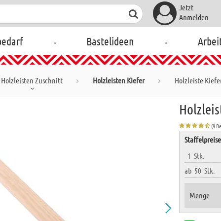
Jetzt
Anmelden
.
.
bedarf
Bastelideen
Arbei
Holzleisten Zuschnitt
Holzleisten Kiefer
Holzleiste Kiefe
Holzleis
(9 B
Staffelpreis
1
Stk.
ab
50
Stk.
Menge