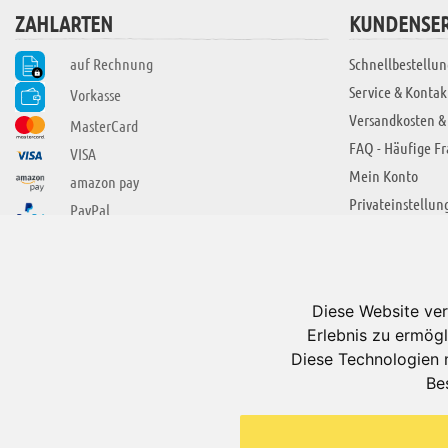
ZAHLARTEN
KUNDENSER
auf Rechnung
Schnellbestellun
Service & Kontak
Vorkasse
Versandkosten &
MasterCard
FAQ - Häufige F
VISA
Mein Konto
amazon pay
Privateinstellun
PayPal
SIE FINDEN UNS AUCH BEI
ÜBER ADUIS
Wir über uns
Diese Website ver
Jobs
Erlebnis zu ermögl
Impressum
Diese Technologien 
Be
AGB
Datenschutzerkl