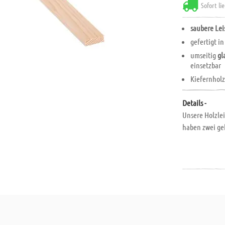
Sofort li
saubere Lei
gefertigt i
umseitig
gl
einsetzbar
Kiefernholz
Details -
Unsere Holzlei
haben zwei ge