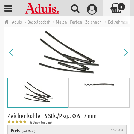
0
Aduis
> Bastelbedarf
> Malen - Farben - Zeichnen
> Keilrahmen & 
Zeichenkohle - 6 Stk./Pkg., Ø 6 - 7 mm
(2 Bewertungen)
Preis
N° 605134
(inkl. MwSt.)