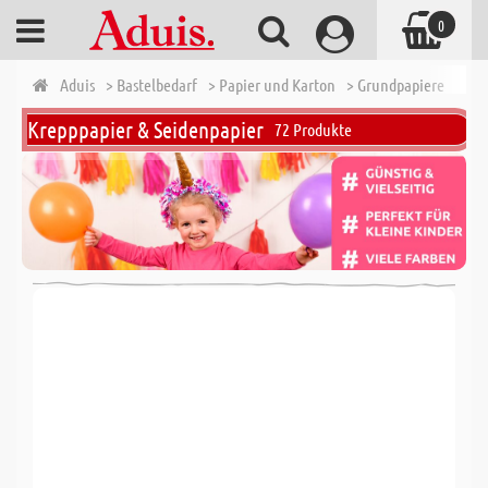
0
Aduis
> Bastelbedarf
> Papier und Karton
> Grundpapiere
> Kr
Krepppapier & Seidenpapier
72 Produkte