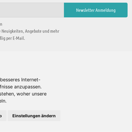
en
ie Neuigkeiten, Angebote und mehr
ig per E-Mail.
WIR BEFINDEN UNS IN
besseres Internet-
rfnisse anzupassen.
Es gibt uns auch in
stehen, woher unsere
ln.
b
Einstellungen ändern