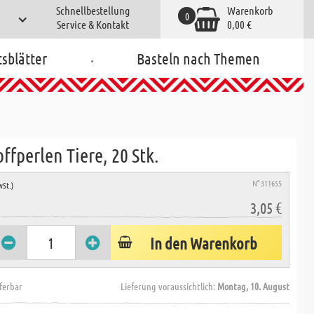
Schnellbestellung
Warenkorb
0
Service & Kontakt
0,00 €
.
tsblätter
Basteln nach Themen
ffperlen Tiere, 20 Stk.
N° 311655
wSt.)
3,05 €
In den Warenkorb
eferbar
Lieferung voraussichtlich:
Montag, 10. August