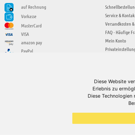
auf Rechnung
Schnellbestellun
Service & Kontak
Vorkasse
Versandkosten &
MasterCard
FAQ - Häufige F
VISA
Mein Konto
amazon pay
Privateinstellun
PayPal
SIE FINDEN UNS AUCH BEI
ÜBER ADUIS
Wir über uns
Diese Website ver
Jobs
Erlebnis zu ermögl
Impressum
Diese Technologien 
Be
AGB
Datenschutzerkl