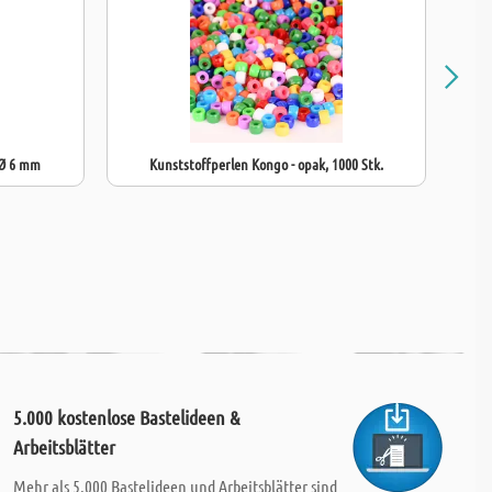
 Ø 6 mm
Kunststoffperlen Kongo - opak, 1000 Stk.
Kun
5.000 kostenlose Bastelideen &
Arbeitsblätter
Mehr als 5.000 Bastelideen und Arbeitsblätter sind