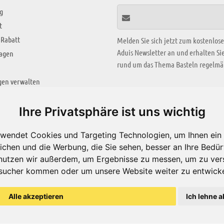
g
t
 Rabatt
Melden Sie sich jetzt zum kostenlos
Aduis Newsletter an und erhalten S
ragen
rund um das Thema Basteln regelmäß
gen verwalten
KREATIV ZONE
Ihre Privatsphäre ist uns wichtig
Aktuelles Video
wendet Cookies und Targeting Technologien, um Ihnen ein 
Alle Videos
ichen und die Werbung, die Sie sehen, besser an Ihre Bedü
Bastelideen
nutzen wir außerdem, um Ergebnisse zu messen, um zu ver
sucher kommen oder um unsere Website weiter zu entwicke
Arbeitsblätter
ärung
Alle akzeptieren
Ich lehne a
© Aduis 1996 - 2026