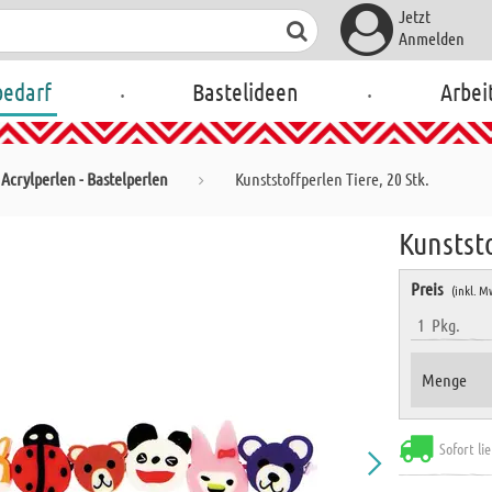
Jetzt
Anmelden
.
.
bedarf
Bastelideen
Arbei
Acrylperlen - Bastelperlen
Kunststoffperlen Tiere, 20 Stk.
Kunststo
Preis
(inkl. M
1
Pkg.
Menge
Sofort li