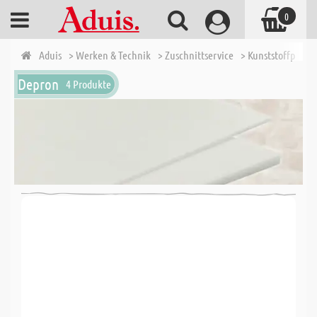
0
Aduis
> Werken & Technik
> Zuschnittservice
> Kunststoffplatte
Depron
4 Produkte