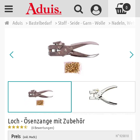
0
Aduis
> Bastelbedarf
> Stoff - Seide - Garn - Wolle
> Nadeln, Webra
Loch - Ösenzange mit Zubehör
(4 Bewertungen)
Preis
N° 920818
(inkl. MwSt.)