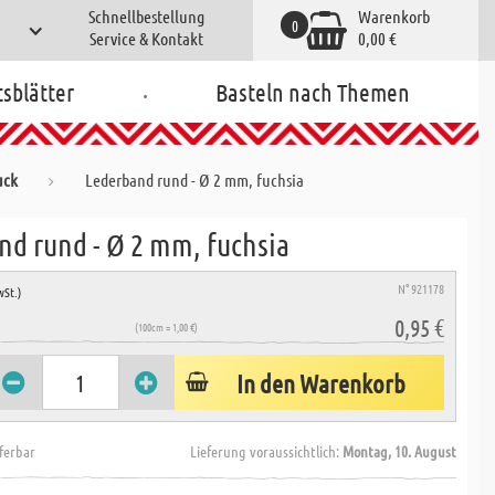
Schnellbestellung
Warenkorb
0
Service & Kontakt
0,00 €
.
tsblätter
Basteln nach Themen
uck
Lederband rund - Ø 2 mm, fuchsia
nd rund - Ø 2 mm, fuchsia
N° 921178
wSt.)
0,95 €
(100cm = 1,00 €)
In den Warenkorb
eferbar
Lieferung voraussichtlich:
Montag, 10. August