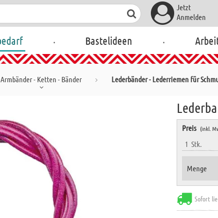
Jetzt
Anmelden
.
.
bedarf
Bastelideen
Arbei
Armbänder - Ketten - Bänder
Lederbänder - Lederriemen für Schm
Lederba
Preis
(inkl. M
1
Stk.
Menge
Sofort li