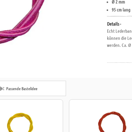
Ø 2 mm
95 cm lang
Details -
Echt Lederban
können die Le
werden. Ca. Ø
Passende Bastelidee