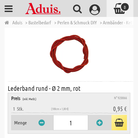
0
Aduis
> Bastelbedarf
> Perlen & Schmuck DIY
> Armbänder - Ketten
Lederband rund - Ø 2 mm, rot
Preis
N° 920066
(inkl. MwSt.)
0,95 €
1
Stk.
(100cm = 1,00 €)
Menge