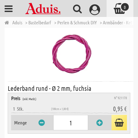
0
Aduis
> Bastelbedarf
> Perlen & Schmuck DIY
> Armbänder - Ketten
Lederband rund - Ø 2 mm, fuchsia
Preis
N° 921178
(inkl. MwSt.)
0,95 €
1
Stk.
(100cm = 1,00 €)
Menge