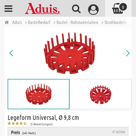
0
Aduis
> Bastelbedarf
> Bastel - Rohmaterialien
> Strohbasteln
> L
Legeform Universal, Ø 9,8 cm
(5 Bewertungen)
Preis
N° 607040
(inkl. MwSt.)