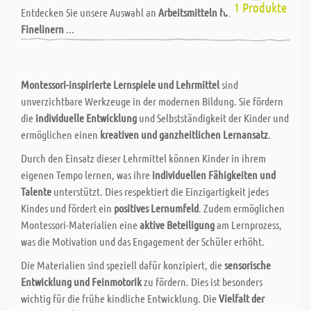
1 Produkte
Entdecken Sie unsere Auswahl an
Arbeitsmitteln für Lehrer
: Von
Finelinern
...
Montessori-inspirierte Lernspiele und Lehrmittel
sind
unverzichtbare Werkzeuge in der modernen Bildung. Sie fördern
die
individuelle Entwicklung
und Selbstständigkeit der Kinder und
ermöglichen einen
kreativen und ganzheitlichen Lernansatz
.
Durch den Einsatz dieser Lehrmittel können Kinder in ihrem
eigenen Tempo lernen, was ihre
individuellen Fähigkeiten und
Talente
unterstützt. Dies respektiert die Einzigartigkeit jedes
Kindes und fördert ein
positives Lernumfeld
. Zudem ermöglichen
Montessori-Materialien eine
aktive Beteiligung
am Lernprozess,
was die Motivation und das Engagement der Schüler erhöht.
Die Materialien sind speziell dafür konzipiert, die
sensorische
Entwicklung und Feinmotorik
zu fördern. Dies ist besonders
wichtig für die frühe kindliche Entwicklung. Die
Vielfalt der