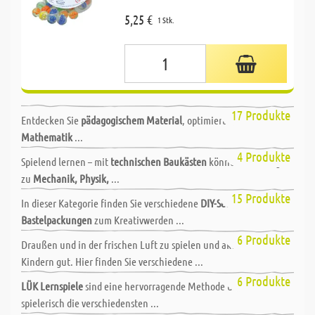
5,25 €
1 Stk.
Pädagogisches Grundmaterial
17 Produkte
Entdecken Sie
pädagogischem Material
, optimiert für
Deutsch
,
Mathematik
...
Technik Baukästen
4 Produkte
Spielend lernen – mit
technischen Baukästen
können Grundlagen
zu
Mechanik, Physik,
...
Bastelsets für Kinder
15 Produkte
In dieser Kategorie finden Sie verschiedene
DIY-Sets und
Bastelpackungen
zum Kreativwerden ...
Outdoor
6 Produkte
Draußen und in der frischen Luft zu spielen und aktiv zu sein, tut
Kindern gut. Hier finden Sie verschiedene ...
Lernspiele
6 Produkte
LÜK Lernspiele
sind eine hervorragende Methode um Kindern
spielerisch die verschiedensten ...
Arbeitsmittel für Lehrer