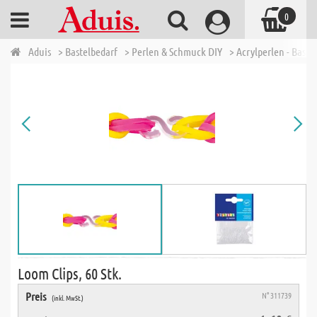
0
Aduis
> Bastelbedarf
> Perlen & Schmuck DIY
> Acrylperlen - Baste
Loom Clips, 60 Stk.
Preis
N° 311739
(inkl. MwSt.)