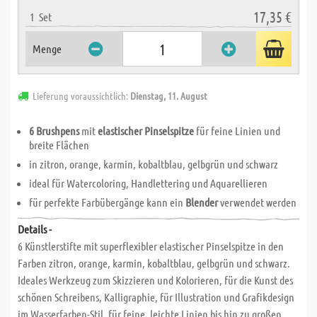
17,35 €
1
Set
Menge
Lieferung voraussichtlich:
Dienstag, 11. August
6 Brushpens
mit
elastischer Pinselspitze
für feine Linien und
breite Flächen
in zitron, orange, karmin, kobaltblau, gelbgrün und schwarz
ideal für Watercoloring, Handlettering und Aquarellieren
für perfekte Farbübergänge kann ein
Blender
verwendet werden
Details -
6 Künstlerstifte mit superflexibler elastischer Pinselspitze in den
Farben zitron, orange, karmin, kobaltblau, gelbgrün und schwarz.
Ideales Werkzeug zum Skizzieren und Kolorieren, für die Kunst des
schönen Schreibens, Kalligraphie, für Illustration und Grafikdesign
im Wasserfarben-Stil, für feine, leichte Linien bis hin zu großen