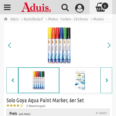
0
Aduis
> Bastelbedarf
> Malen - Farben - Zeichnen
> Marker
> Sol
Solo Goya Aqua Paint Marker, 6er Set
(1 Bewertungen)
Preis
N° 500493
(inkl. MwSt.)