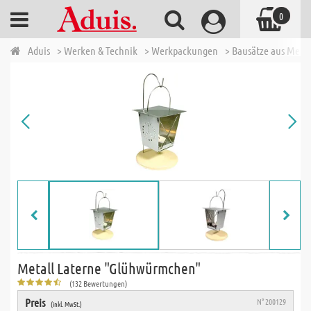
0
Aduis
> Werken & Technik
> Werkpackungen
> Bausätze aus Metal
Metall Laterne "Glühwürmchen"
(132 Bewertungen)
Preis
N° 200129
(inkl. MwSt.)