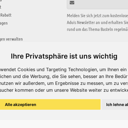
t
 Rabatt
Melden Sie sich jetzt zum kostenlos
Aduis Newsletter an und erhalten S
ragen
rund um das Thema Basteln regelmäß
gen verwalten
KREATIV ZONE
Ihre Privatsphäre ist uns wichtig
Aktuelles Video
wendet Cookies und Targeting Technologien, um Ihnen ein 
Alle Videos
ichen und die Werbung, die Sie sehen, besser an Ihre Bedü
Bastelideen
nutzen wir außerdem, um Ergebnisse zu messen, um zu ver
sucher kommen oder um unsere Website weiter zu entwicke
Arbeitsblätter
ärung
Alle akzeptieren
Ich lehne a
© Aduis 1996 - 2026