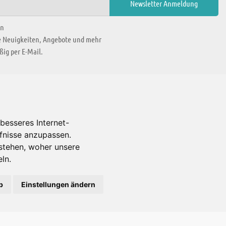
en
ie Neuigkeiten, Angebote und mehr
ig per E-Mail.
WIR BEFINDEN UNS IN
besseres Internet-
rfnisse anzupassen.
Es gibt uns auch in
stehen, woher unsere
ln.
b
Einstellungen ändern