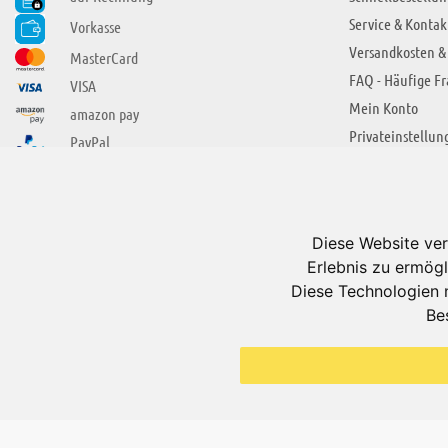
Service & Kontak
Vorkasse
Versandkosten &
MasterCard
FAQ - Häufige F
VISA
Mein Konto
amazon pay
Privateinstellun
PayPal
SIE FINDEN UNS AUCH BEI
ÜBER ADUIS
Wir über uns
Diese Website ver
Jobs
Erlebnis zu ermögl
Impressum
Diese Technologien 
Be
AGB
Datenschutzerkl