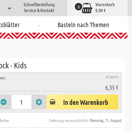
Schnellbestellung
Warenkorb
0
Service & Kontakt
0,00 €
.
tsblätter
Basteln nach Themen
ck - Kids
N° 603679
wSt.)
6,35 €
In den Warenkorb
eferbar
Lieferung voraussichtlich:
Dienstag, 11. August