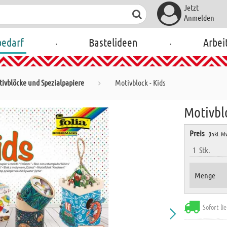
Jetzt
Anmelden
.
.
bedarf
Bastelideen
Arbei
ivblöcke und Spezialpapiere
Motivblock - Kids
Motivblo
Preis
(inkl. M
1
Stk.
Menge
Sofort li