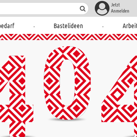
Jetzt
Anmelden
.
.
bedarf
Bastelideen
Arbei