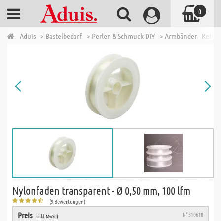
0
Aduis
> Bastelbedarf
> Perlen & Schmuck DIY
> Armbänder - Ketten
Nylonfaden transparent - Ø 0,50 mm, 100 lfm
(9 Bewertungen)
Preis
N° 310610
(inkl. MwSt.)