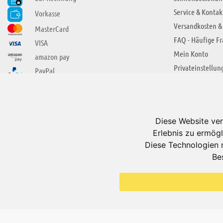
Service & Kontak
Vorkasse
Versandkosten &
MasterCard
FAQ - Häufige F
VISA
Mein Konto
amazon pay
Privateinstellun
PayPal
SIE FINDEN UNS AUCH BEI
ÜBER ADUIS
Wir über uns
Diese Website ver
Jobs
Erlebnis zu ermögl
Impressum
Diese Technologien 
Be
AGB
Datenschutzerkl