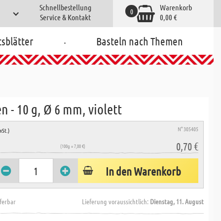
Schnellbestellung
Warenkorb
0
Service & Kontakt
0,00 €
.
tsblätter
Basteln nach Themen
en - 10 g, Ø 6 mm, violett
N° 305405
wSt.)
0,70 €
(100g = 7,00 €)
In den Warenkorb
eferbar
Lieferung voraussichtlich:
Dienstag, 11. August