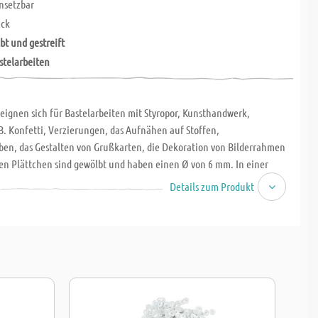
insetzbar
ück
bt und gestreift
stelarbeiten
 eignen sich für Bastelarbeiten mit Styropor, Kunsthandwerk,
B. Konfetti, Verzierungen, das Aufnähen auf Stoffen,
ben, das Gestalten von Grußkarten, die Dekoration von Bilderrahmen
nen Plättchen sind gewölbt und haben einen Ø von 6 mm. In einer
g sind ca. 1000 Stk./Pkg. = 10 g enthalten. Sie lassen sich leicht mit
Details zum Produkt
fstecken und sind auch im Nachhinein leicht korrigierbar.