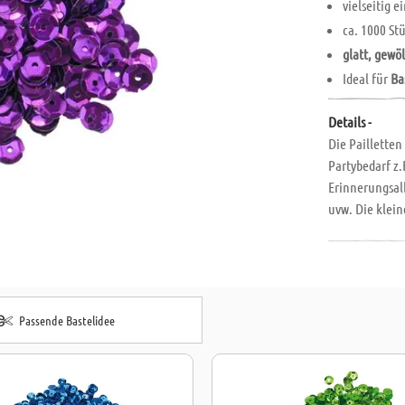
vielseitig e
ca. 1000 St
glatt, gewöl
Ideal für
Ba
Details -
Die Pailletten
Partybedarf z.
Erinnerungsal
uvw. Die klei
kleinen Packun
Stecknadeln au
Passende Bastelidee