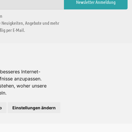
en
ie Neuigkeiten, Angebote und mehr
ig per E-Mail.
WIR BEFINDEN UNS IN
besseres Internet-
rfnisse anzupassen.
Es gibt uns auch in
stehen, woher unsere
ln.
b
Einstellungen ändern