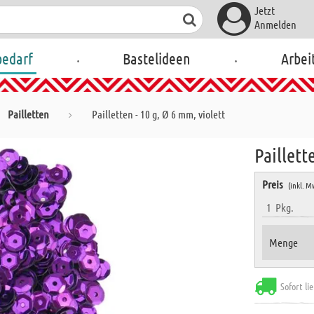
Jetzt
Anmelden
.
.
bedarf
Bastelideen
Arbei
Pailletten
Pailletten - 10 g, Ø 6 mm, violett
Paillett
Preis
(inkl. M
1
Pkg.
Menge
Sofort li