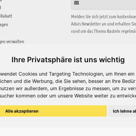
t
 Rabatt
Melden Sie sich jetzt zum kostenlos
Aduis Newsletter an und erhalten S
ragen
rund um das Thema Basteln regelmäß
gen verwalten
KREATIV ZONE
Ihre Privatsphäre ist uns wichtig
Aktuelles Video
wendet Cookies und Targeting Technologien, um Ihnen ein 
Alle Videos
ichen und die Werbung, die Sie sehen, besser an Ihre Bedü
Bastelideen
nutzen wir außerdem, um Ergebnisse zu messen, um zu ver
sucher kommen oder um unsere Website weiter zu entwicke
Arbeitsblätter
ärung
Alle akzeptieren
Ich lehne a
© Aduis 1996 - 2026